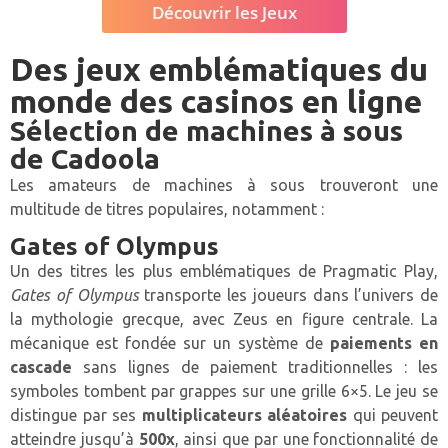
Découvrir les Jeux
Des jeux emblématiques du
monde des casinos en ligne
Sélection de machines à sous
de Cadoola
Les amateurs de machines à sous trouveront une
multitude de titres populaires, notamment :
Gates of Olympus
Un des titres les plus emblématiques de Pragmatic Play,
Gates of Olympus
transporte les joueurs dans l’univers de
la mythologie grecque, avec Zeus en figure centrale. La
mécanique est fondée sur un système de
paiements en
cascade
sans lignes de paiement traditionnelles : les
symboles tombent par grappes sur une grille 6×5. Le jeu se
distingue par ses
multiplicateurs aléatoires
qui peuvent
atteindre jusqu’à
500x
, ainsi que par une fonctionnalité de