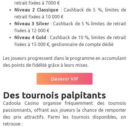
retrait fixées à 7000 €
Niveau 2 Classique
: Cashback de 5 %, limites de
retrait fixées à 10 000 €
Niveau 3
Silver
: Cashback de 5 % limites de retrait
fixées à 12 000 €
Niveau 4
Gold
: Cashback de 10 %, limites de retrait
fixées à 15 000 €, gestionnaire de compte dédié
Les joueurs progressent dans le programme en accumulant
des points de fidélité grâce à leurs mises.
Devenir VIP
Des tournois palpitants
Cadoola Casino organise fréquemment des tournois
passionnants, offrant aux joueurs la chance de remporter
des prix attractifs. Parmi les tournois disponibles, on
retrouve :