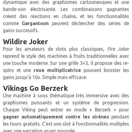
dynamique avec des graphismes cartoonesques et une
bande-son électrisante. Les combinaisons gagnantes
créent des réactions en chaîne, et les fonctionnalités
comme
Gargantoon
peuvent déclencher des séries de
gains successifs.
Wildire Joker
Pour les amateurs de slots plus classiques,
Fire Joker
reprend le style des machines à fruits traditionnelles avec
une touche moderne. Sur une grille 3×3, il propose des re-
spins et une
roue multiplicatrice
pouvant booster les
gains jusqu’à 10x. Simple mais efficace.
Vikings Go Berzerk
Une machine à sous thématique très immersive avec des
graphismes puissants et un système de progression.
Chaque Viking peut entrer en mode « Berzerk » pour
gagner automatiquement contre les sirènes
pendant
les tours gratuits. C’est une slot à fonctionnalités multiples
avec une narration assez poussée.