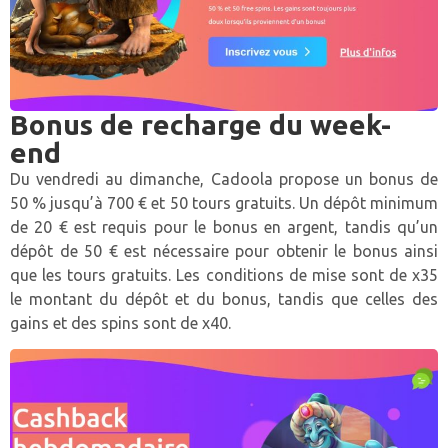
Bonus de recharge du week-
end
Du vendredi au dimanche, Cadoola propose un bonus de
50 % jusqu’à 700 € et 50 tours gratuits. Un dépôt minimum
de 20 € est requis pour le bonus en argent, tandis qu’un
dépôt de 50 € est nécessaire pour obtenir le bonus ainsi
que les tours gratuits. Les conditions de mise sont de x35
le montant du dépôt et du bonus, tandis que celles des
gains et des spins sont de x40.