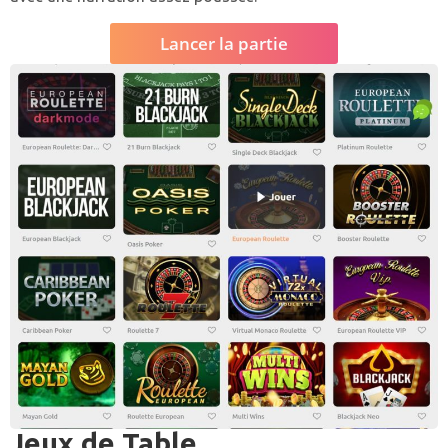
Lancer la partie
Jeux de Table