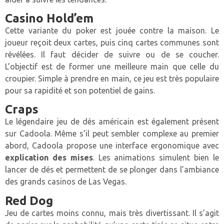
Casino Hold’em
Cette variante du poker est jouée contre la maison. Le
joueur reçoit deux cartes, puis cinq cartes communes sont
révélées. Il faut décider de suivre ou de se coucher.
L’objectif est de former une meilleure main que celle du
croupier. Simple à prendre en main, ce jeu est très populaire
pour sa rapidité et son potentiel de gains.
Craps
Le légendaire jeu de dés américain est également présent
sur Cadoola. Même s’il peut sembler complexe au premier
abord, Cadoola propose une interface ergonomique avec
explication des mises
. Les animations simulent bien le
lancer de dés et permettent de se plonger dans l’ambiance
des grands casinos de Las Vegas.
Red Dog
Jeu de cartes moins connu, mais très divertissant. Il s’agit