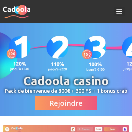
Cadoola casino
Pack de bienvenue de 800€ + 300 FS + 1 bonus crab
Rejoindre