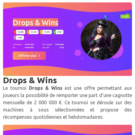
Drops & Wins
Le tournoi
Drops & Wins
est une offre permettant aux
joueurs la possibilité de remporter une part d’une cagnotte
mensuelle de 2 000 000 €. Ce tournoi se déroule sur des
machines à sous sélectionnées et propose des
récompenses quotidiennes et hebdomadaires.