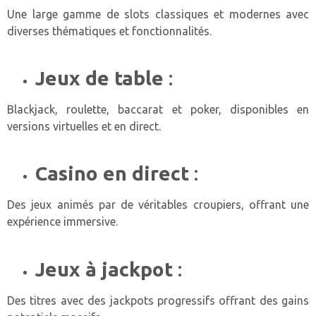
Une large gamme de slots classiques et modernes avec
diverses thématiques et fonctionnalités.
Jeux de table
:
Blackjack, roulette, baccarat et poker, disponibles en
versions virtuelles et en direct.
Casino en direct
:
Des jeux animés par de véritables croupiers, offrant une
expérience immersive.
Jeux à jackpot
:
Des titres avec des jackpots progressifs offrant des gains