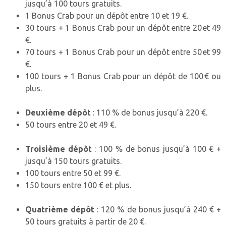
jusqu’à 100 tours gratuits.
1 Bonus Crab pour un dépôt entre 10 et 19 €.
30 tours + 1 Bonus Crab pour un dépôt entre 20 et 49
€.
70 tours + 1 Bonus Crab pour un dépôt entre 50 et 99
€.
100 tours + 1 Bonus Crab pour un dépôt de 100 € ou
plus.
Deuxième dépôt
: 110 % de bonus jusqu’à 220 €.
50 tours entre 20 et 49 €.
Troisième dépôt
: 100 % de bonus jusqu’à 100 € +
jusqu’à 150 tours gratuits.
100 tours entre 50 et 99 €.
150 tours entre 100 € et plus.
Quatrième dépôt
: 120 % de bonus jusqu’à 240 € +
50 tours gratuits à partir de 20 €.