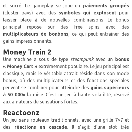
et sucré. Le gameplay se joue en
paiements groupés
(cluster pays) avec des
symboles qui explosent
pour
laisser place à de nouvelles combinaisons. Le bonus
principal repose sur des free spins avec des
multiplicateurs de bonbons
, ce qui peut entraîner des
gains impressionnants.
Money Train 2
Une machine à sous de type
steampunk
avec un
bonus
« Money Cart »
extrêmement populaire. Le jeu principal est
classique, mais le véritable attrait réside dans son mode
bonus, où des multiplicateurs et des fonctions spéciales
peuvent se combiner pour atteindre des
gains supérieurs
à 50 000x
la mise. C’est un jeu à haute volatilité, réservé
aux amateurs de sensations fortes.
Reactoonz
Un jeu sans rouleaux traditionnels, avec une grille 7×7 et
des
réactions en cascade
. Il s’agit d’une slot très