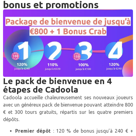
bonus et promotions
Le pack de bienvenue en 4
étapes de Cadoola
Cadoola accueille chaleureusement ses nouveaux joueurs
avec un généreux pack de bienvenue pouvant atteindre 800
€ et 300 tours gratuits, répartis sur les quatre premiers
dépôts.
Premier dépôt
: 120 % de bonus jusqu’à 240 € +